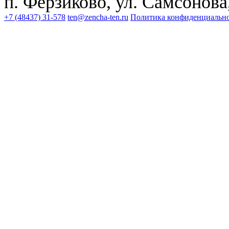
п. Ферзиково, ул. Самсонова,
+7 (48437) 31-578
ten@zencha-ten.ru
Политика конфиденциальн