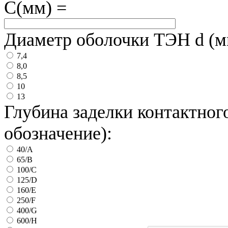
C(мм) =
Диаметр оболочки ТЭН d (м
7,4
8,0
8,5
10
13
Глубина заделки контактног
обозначение):
40/А
65/В
100/С
125/D
160/Е
250/F
400/G
600/H